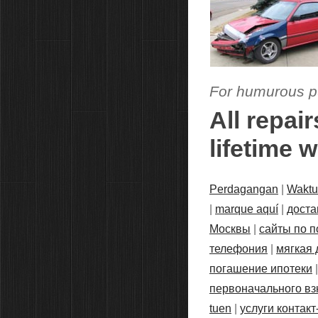
For humurous pu
All repai
lifetime 
Perdagangan
|
Waktu 
|
marque aquí
|
доста
Москвы
|
сайты по п
телефония
|
мягкая 
погашение ипотеки
первоначального вз
tuen
|
услуги контакт