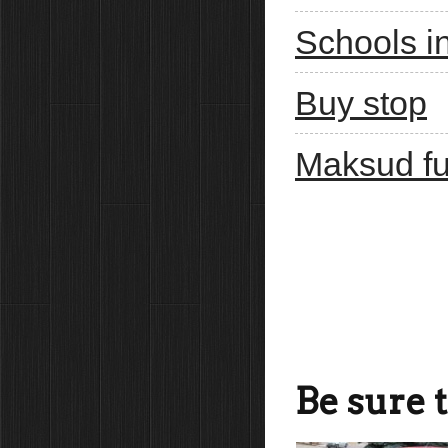
Schools i
Buy stop
Maksud f
Be sure 